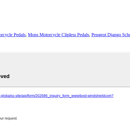
rcycle Pedals
,
Mons Motorcycle Clipless Pedals
,
Peugeot Django Sch