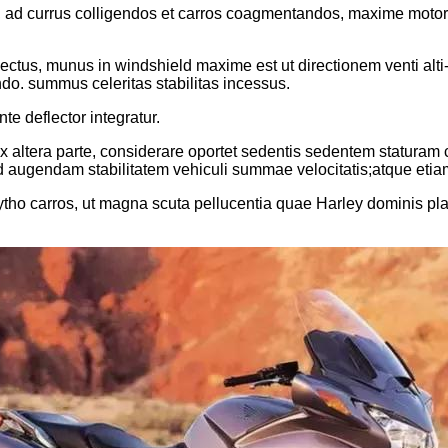
, ad currus colligendos et carros coagmentandos, maxime motorc
vectus, munus in windshield maxime est ut directionem venti alti
do. summus celeritas stabilitas incessus.
e deflector integratur.
 altera parte, considerare oportet sedentis sedentem staturam
i ad augendam stabilitatem vehiculi summae velocitatis;atque eti
ytho carros, ut magna scuta pellucentia quae Harley dominis 