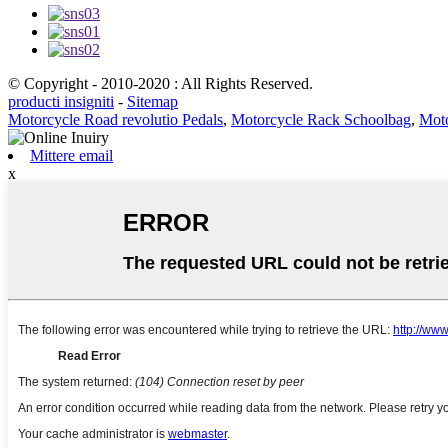
© Copyright - 2010-2020 : All Rights Reserved.
producti insigniti
-
Sitemap
Motorcycle Road revolutio Pedals
,
Motorcycle Rack Schoolbag
,
Moto
Mittere email
x