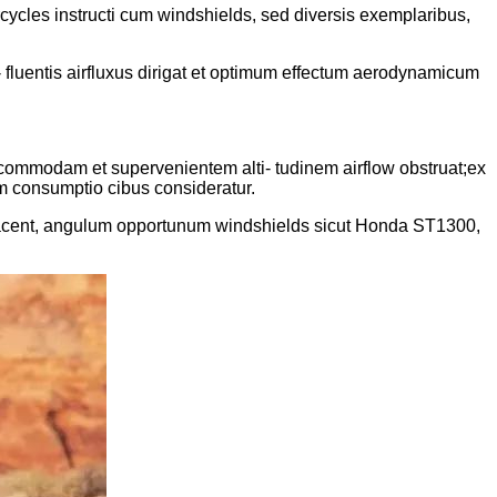
ycles instructi cum windshields, sed diversis exemplaribus,
- fluentis airfluxus dirigat et optimum effectum aerodynamicum
 commodam et supervenientem alti- tudinem airflow obstruat;ex
am consumptio cibus consideratur.
placent, angulum opportunum windshields sicut Honda ST1300,