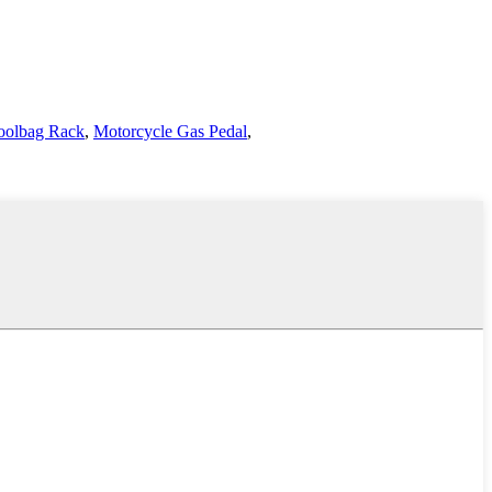
oolbag Rack
,
Motorcycle Gas Pedal
,