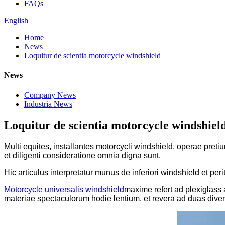
FAQs
English
Home
News
Loquitur de scientia motorcycle windshield
News
Company News
Industria News
Loquitur de scientia motorcycle windshiel
Multi equites, installantes motorcycli windshield, operae pretiu
et diligenti consideratione omnia digna sunt.
Hic articulus interpretatur munus de inferiori windshield et peri
Motorcycle universalis windshield
maxime refert ad plexiglass 
materiae spectaculorum hodie lentium, et revera ad duas dive