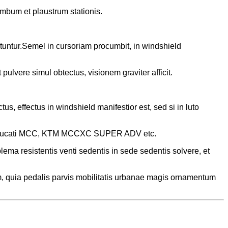
mbum et plaustrum stationis.
 utuntur.Semel in cursoriam procumbit, in windshield
ulvere simul obtectus, visionem graviter afficit.
s, effectus in windshield manifestior est, sed si in luto
ntu Ducati MCC, KTM MCCXC SUPER ADV etc.
a resistentis venti sedentis in sede sedentis solvere, et
 quia pedalis parvis mobilitatis urbanae magis ornamentum