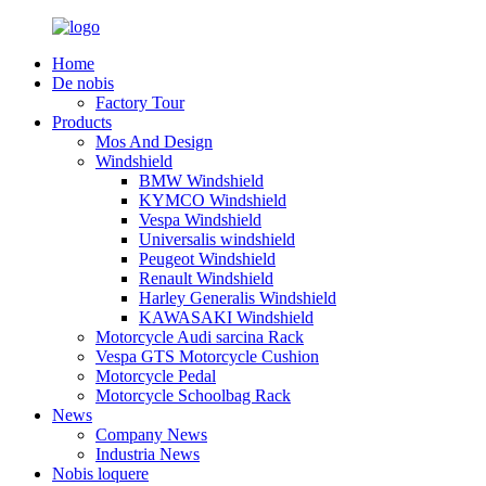
Home
De nobis
Factory Tour
Products
Mos And Design
Windshield
BMW Windshield
KYMCO Windshield
Vespa Windshield
Universalis windshield
Peugeot Windshield
Renault Windshield
Harley Generalis Windshield
KAWASAKI Windshield
Motorcycle Audi sarcina Rack
Vespa GTS Motorcycle Cushion
Motorcycle Pedal
Motorcycle Schoolbag Rack
News
Company News
Industria News
Nobis loquere