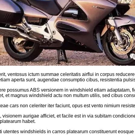
 ventosus ictum summae celeritatis airflui in corpus reducere
m aperta sunt, augendae consumptio cibus, resistentia pulsis cr
dere possumus ABS versionem in windshield etiam adaptatam, figu
t, et magnus windshield actu non multum utilis, sed cibus consu
ae cars non celeriter iter faciunt, opus est vento nimium resis
, visionem aurigae afficiet, et facile est in via subitam condici
s platearum habet.
ti utentes windshields in carros platearum constituerunt eosque i