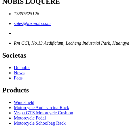
NOBIS LOQUERE
13857625126
sales@ibxmoto.com
Rm CCI, No.13 Aedificium, Lecheng Industrial Park, Huangyan 
Societas
De nobis
News
Faqs
Products
Windshield
Motorcycle Audi sarcina Rack
Vespa GTS Motorcycle Cushion
Motorcycle Pedal
Motorcycle Schoolbag Rack