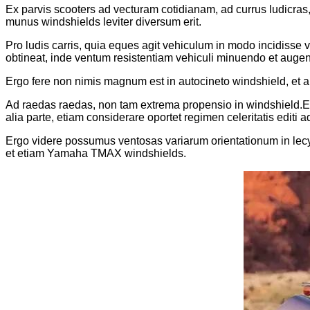
Ex parvis scooters ad vecturam cotidianam, ad currus ludicras
munus windshields leviter diversum erit.
Pro ludis carris, quia eques agit vehiculum in modo incidisse 
obtineat, inde ventum resistentiam vehiculi minuendo et augen
Ergo fere non nimis magnum est in autocineto windshield, et ant
Ad raedas raedas, non tam extrema propensio in windshield.Ex
alia parte, etiam considerare oportet regimen celeritatis edit
Ergo videre possumus ventosas variarum orientationum in lec
et etiam Yamaha TMAX windshields.