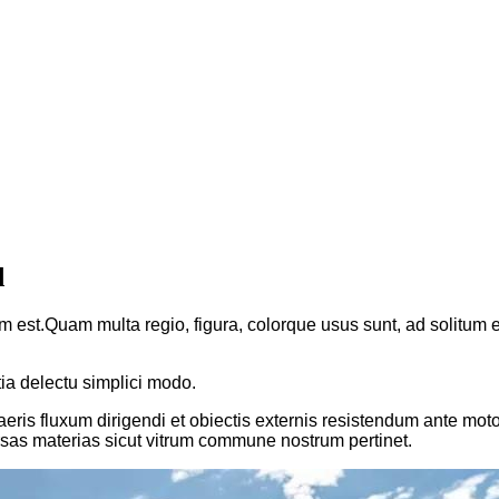
d
m est.Quam multa regio, figura, colorque usus sunt, ad solitum equ
tia delectu simplici modo.
aeris fluxum dirigendi et obiectis externis resistendum ante mo
rsas materias sicut vitrum commune nostrum pertinet.