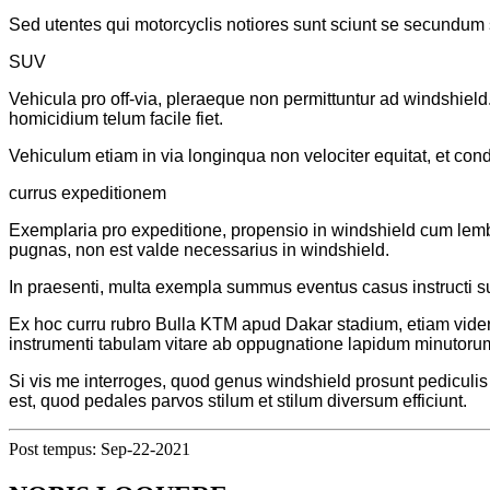
Sed utentes qui motorcyclis notiores sunt sciunt se secundum
SUV
Vehicula pro off-via, pleraeque non permittuntur ad windshield.
homicidium telum facile fiet.
Vehiculum etiam in via longinqua non velociter equitat, et cond
currus expeditionem
Exemplaria pro expeditione, propensio in windshield cum lembis 
pugnas, non est valde necessarius in windshield.
In praesenti, multa exempla summus eventus casus instruct
Ex hoc curru rubro Bulla KTM apud Dakar stadium, etiam vide
instrumenti tabulam vitare ab oppugnatione lapidum minutoru
Si vis me interroges, quod genus windshield prosunt pedicul
est, quod pedales parvos stilum et stilum diversum efficiunt.
Post tempus: Sep-22-2021