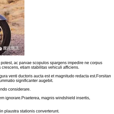
 potest, ac parvae scopulos spargens impedire ne corpus
escens, etiam stabilitas vehiculi afficiens.
ra venti ductoris aucta est et magnitudo redacta est.Forsitan
mmatio significanter augebit.
tendo considerare.
onem ignorare.Praeterea, magnis windshield insertis,
n plaustra stationis converterunt.