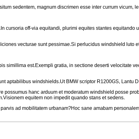
 situm sedentem, magnum discrimen esse inter currum vicum, le
In cursoria off-via equitandi, plurimi equites stantes equitando
iciones vecturae sunt pessimae.Si perlucidus windshield luto et p
simillima est.Exempli gratia, in sectione deserti velocitate vectu
i sunt aptabilibus windshields.Ut BMW scriptor R1200GS, La
re possumus hanc arduum et moderatum windshield posse problem
m.Visionem equitem non impedit quando stans et sedens.
is parvis ad mobilitatem urbanam?Hoc sane amabam personalem,