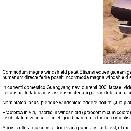
Commodum magna windshield patet.Etiamsi eques galeam gerit,
humanum directe ferire possit.Incommoda magna windshield etia
In currenti domestico Guangyang navi currenti 300I factae, vi
in conspectu fabricantis ascensor plenam galeam tutelam habe
Nam platea lacus, plerique windshield addere nolunt.Quia plate
Praeterea in via, insertis in windshield (praesertim cum colore)
flexibilitatem vehiculi afficiet, quod maiorem ictum in curriculi
Annis, cultura motorcycle domestica popularis facta est, et mul